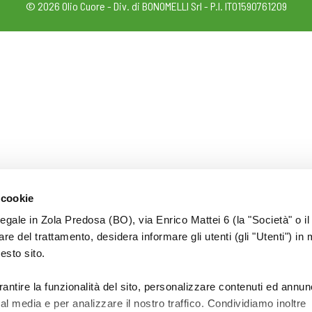
© 2026 Olio Cuore - Div. di BONOMELLI Srl - P.I. IT01590761209
 cookie
legale in Zola Predosa (BO), via Enrico Mattei 6 (la "Società" o il
tolare del trattamento, desidera informare gli utenti (gli "Utenti") in 
uesto sito.
rantire la funzionalità del sito, personalizzare contenuti ed annun
ial media e per analizzare il nostro traffico. Condividiamo inoltre