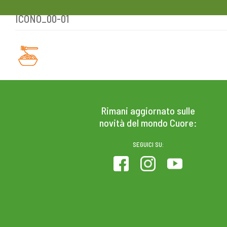
ICONO_00-01
Skip
to
content
PRODOTTI
COLESTEROLO
Rimani aggiornato sulle
novità del mondo Cuore:
SEGUICI SU: