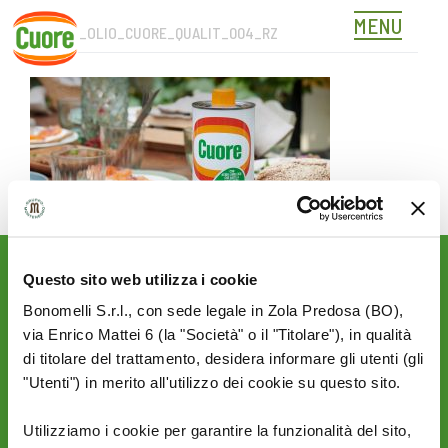
MENU
HEADER_OLIO_CUORE_QUALIT_004_RZ
Skip
to
content
Questo sito web utilizza i cookie
Rimani aggiornato sulle
novità del mondo Cuore:
Bonomelli S.r.l., con sede legale in Zola Predosa (BO),
via Enrico Mattei 6 (la "Società" o il "Titolare"), in qualità
SEGUICI SU:
di titolare del trattamento, desidera informare gli utenti (gli
"Utenti") in merito all'utilizzo dei cookie su questo sito.
PRIVACY
AZIENDA
Utilizziamo i cookie per garantire la funzionalità del sito,