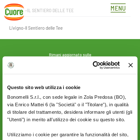
MENU
LIVIGNO-IL SENTIERO DELLE TEE
Skip
to
content
Livigno-Il Sentiero delle Tee
Rimani aggiornato sulle
novità del mondo Cuore:
SEGUICI SU:
Questo sito web utilizza i cookie
Bonomelli S.r.l., con sede legale in Zola Predosa (BO),
PRIVACY
AZIENDA
via Enrico Mattei 6 (la "Società" o il "Titolare"), in qualità
Termini e condizioni
Politica Ambientale &
di titolare del trattamento, desidera informare gli utenti (gli
Cookie Policy
Sicurezza
"Utenti") in merito all'utilizzo dei cookie su questo sito.
Privacy Policy
Mi piace un mondo
Sito Corporate
Utilizziamo i cookie per garantire la funzionalità del sito,