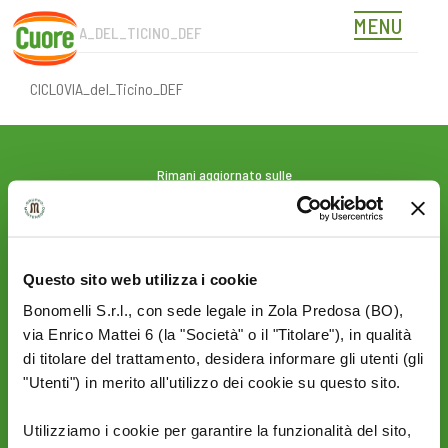
MENU
CICLOVIA_DEL_TICINO_DEF
Skip
to
content
CICLOVIA_del_Ticino_DEF
Rimani aggiornato sulle
novità del mondo Cuore:
SEGUICI SU:
Questo sito web utilizza i cookie
Bonomelli S.r.l., con sede legale in Zola Predosa (BO),
PRIVACY
AZIENDA
via Enrico Mattei 6 (la "Società" o il "Titolare"), in qualità
Termini e condizioni
Politica Ambientale &
di titolare del trattamento, desidera informare gli utenti (gli
Cookie Policy
Sicurezza
"Utenti") in merito all'utilizzo dei cookie su questo sito.
Privacy Policy
Mi piace un mondo
Sito Corporate
Utilizziamo i cookie per garantire la funzionalità del sito,