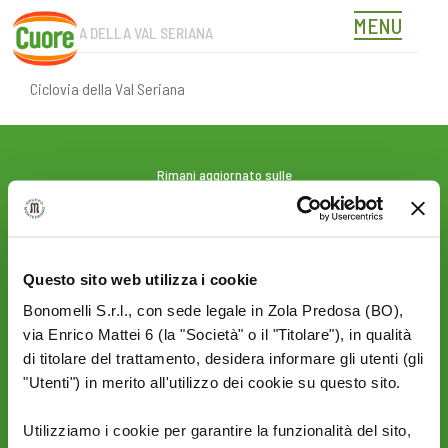
MENU
CICLOVIA DELLA VAL SERIANA
Skip
to
content
Ciclovia della Val Seriana
Rimani aggiornato sulle
novità del mondo Cuore:
SEGUICI SU:
Questo sito web utilizza i cookie
Bonomelli S.r.l., con sede legale in Zola Predosa (BO),
PRIVACY
AZIENDA
via Enrico Mattei 6 (la "Società" o il "Titolare"), in qualità
Termini e condizioni
Politica Ambientale &
di titolare del trattamento, desidera informare gli utenti (gli
Cookie Policy
Sicurezza
"Utenti") in merito all'utilizzo dei cookie su questo sito.
Privacy Policy
Mi piace un mondo
Sito Corporate
Utilizziamo i cookie per garantire la funzionalità del sito,