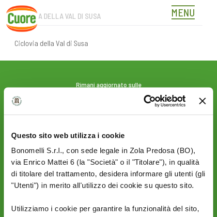
MENU
CICLOVIA DELLA VAL DI SUSA
Skip
to
content
Ciclovia della Val di Susa
Rimani aggiornato sulle
novità del mondo Cuore:
SEGUICI SU:
Questo sito web utilizza i cookie
Bonomelli S.r.l., con sede legale in Zola Predosa (BO),
PRIVACY
AZIENDA
via Enrico Mattei 6 (la "Società" o il "Titolare"), in qualità
Termini e condizioni
Politica Ambientale &
di titolare del trattamento, desidera informare gli utenti (gli
Cookie Policy
Sicurezza
"Utenti") in merito all'utilizzo dei cookie su questo sito.
Privacy Policy
Mi piace un mondo
Sito Corporate
Utilizziamo i cookie per garantire la funzionalità del sito,