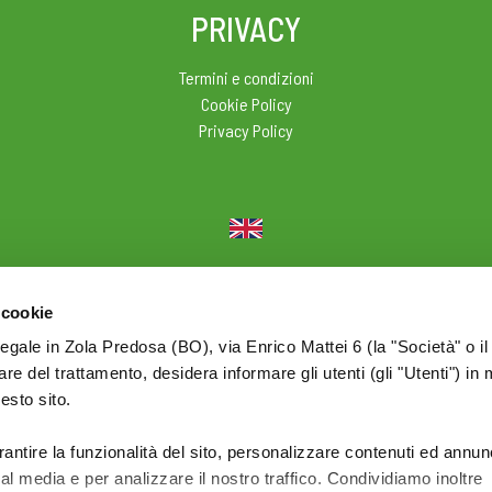
PRIVACY
Termini e condizioni
Cookie Policy
Privacy Policy
© 2026 Olio Cuore - Div. di BONOMELLI Srl - P.I. IT01590761209
 cookie
legale in Zola Predosa (BO), via Enrico Mattei 6 (la "Società" o il
tolare del trattamento, desidera informare gli utenti (gli "Utenti") in 
uesto sito.
rantire la funzionalità del sito, personalizzare contenuti ed annun
ial media e per analizzare il nostro traffico. Condividiamo inoltre