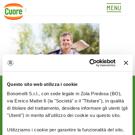
MENU
SLIDER-2
Skip
to
content
Questo sito web utilizza i cookie
Rimani aggiornato sulle
Bonomelli S.r.l., con sede legale in Zola Predosa (BO),
novità del mondo Cuore:
via Enrico Mattei 6 (la "Società" o il "Titolare"), in qualità
SEGUICI SU:
di titolare del trattamento, desidera informare gli utenti (gli
"Utenti") in merito all'utilizzo dei cookie su questo sito.
Utilizziamo i cookie per garantire la funzionalità del sito,
PRIVACY
AZIENDA