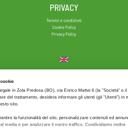
PRIVACY
Termini e condizioni
Cookie Policy
Privacy Policy
© 2026 Olio Cuore - Div. di BONOMELLI Srl - P.I. IT01590761209
 cookie
legale in Zola Predosa (BO), via Enrico Mattei 6 (la "Società" o il
tolare del trattamento, desidera informare gli utenti (gli "Utenti") in 
uesto sito.
rantire la funzionalità del sito, personalizzare contenuti ed annun
ial media e per analizzare il nostro traffico. Condividiamo inoltre