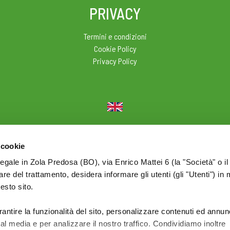
PRIVACY
Termini e condizioni
Cookie Policy
Privacy Policy
© 2026 Olio Cuore - Div. di BONOMELLI Srl - P.I. IT01590761209
 cookie
legale in Zola Predosa (BO), via Enrico Mattei 6 (la "Società" o il
tolare del trattamento, desidera informare gli utenti (gli "Utenti") in 
uesto sito.
rantire la funzionalità del sito, personalizzare contenuti ed annun
ial media e per analizzare il nostro traffico. Condividiamo inoltre