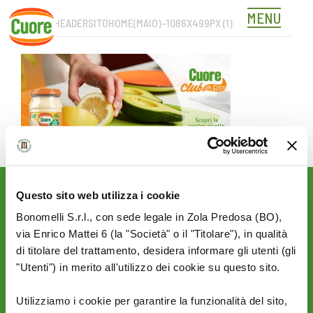
MENU
OC-CC-HEADERSITOHOME(MAIO)-1086X499PX (1)
Skip
to
content
Questo sito web utilizza i cookie
Rimani aggiornato sulle
novità del mondo Cuore:
Bonomelli S.r.l., con sede legale in Zola Predosa (BO),
via Enrico Mattei 6 (la "Società" o il "Titolare"), in qualità
SEGUICI SU:
di titolare del trattamento, desidera informare gli utenti (gli
"Utenti") in merito all'utilizzo dei cookie su questo sito.
PRIVACY
AZIENDA
Utilizziamo i cookie per garantire la funzionalità del sito,