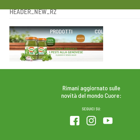
HEADER_NEW_RZ
Skip
to
content
PRODOTTI
COLESTEROLO
Rimani aggiornato sulle
novità del mondo Cuore:
SEGUICI SU: