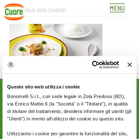
MENU
MILLEFOGLIE-SITO-1240×521
Skip
to
content
Questo sito web utilizza i cookie
Rimani aggiornato sulle
Bonomelli S.r.l., con sede legale in Zola Predosa (BO),
novità del mondo Cuore:
via Enrico Mattei 6 (la "Società" o il "Titolare"), in qualità
di titolare del trattamento, desidera informare gli utenti (gli
SEGUICI SU:
"Utenti") in merito all'utilizzo dei cookie su questo sito.
Utilizziamo i cookie per garantire la funzionalità del sito,
PRIVACY
AZIENDA