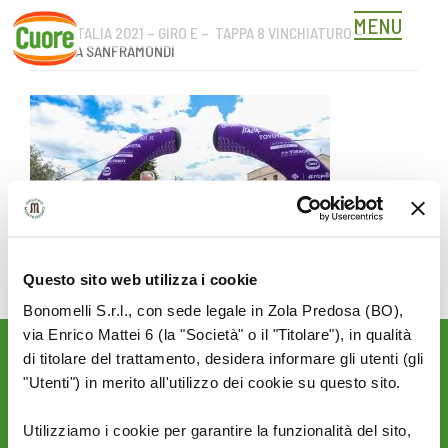
MENU
GIRO D’ITALIA 2021 – GIRO E – TAPPA 8 VINCHIATURO –
Skip
GUARDIA SANFRAMONDI
to
content
Questo sito web utilizza i cookie
Bonomelli S.r.l., con sede legale in Zola Predosa (BO),
via Enrico Mattei 6 (la "Società" o il "Titolare"), in qualità
di titolare del trattamento, desidera informare gli utenti (gli
Rimani aggiornato sulle
"Utenti") in merito all'utilizzo dei cookie su questo sito.
novità del mondo Cuore:
SEGUICI SU:
Utilizziamo i cookie per garantire la funzionalità del sito,