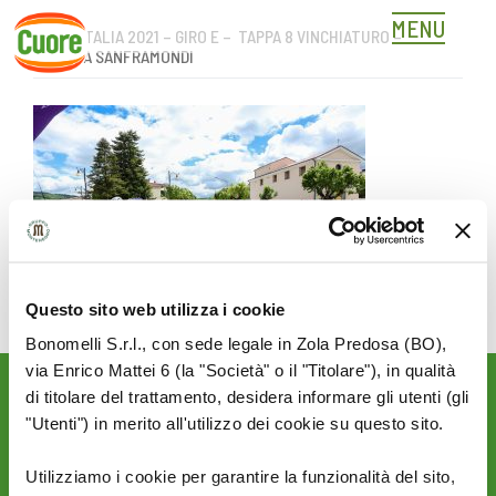
MENU
GIRO D’ITALIA 2021 – GIRO E – TAPPA 8 VINCHIATURO –
Skip
GUARDIA SANFRAMONDI
to
content
Questo sito web utilizza i cookie
Bonomelli S.r.l., con sede legale in Zola Predosa (BO),
via Enrico Mattei 6 (la "Società" o il "Titolare"), in qualità
di titolare del trattamento, desidera informare gli utenti (gli
Rimani aggiornato sulle
"Utenti") in merito all'utilizzo dei cookie su questo sito.
novità del mondo Cuore:
SEGUICI SU:
Utilizziamo i cookie per garantire la funzionalità del sito,