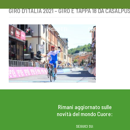
GIRO D’ITALIA 2021 – GIRO E TAPPA 18 DA CASA
Skip
to
content
PRODOTTI
COLESTEROLO
Rimani aggiornato sulle
novità del mondo Cuore:
SEGUICI SU: