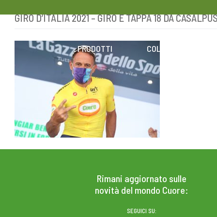
GIRO D’ITALIA 2021 – GIRO E TAPPA 18 DA CASA
Skip
to
content
PRODOTTI
COLESTEROLO
Rimani aggiornato sulle
novità del mondo Cuore:
SEGUICI SU: