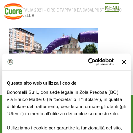
MENU
GIRO D’ITALIA 2021 – GIRO E TAPPA 18 DA CASALPUSTERLENGO
Skip
A STRADELLA
to
content
Questo sito web utilizza i cookie
Bonomelli S.r.l., con sede legale in Zola Predosa (BO),
via Enrico Mattei 6 (la "Società" o il "Titolare"), in qualità
di titolare del trattamento, desidera informare gli utenti (gli
Rimani aggiornato sulle
"Utenti") in merito all'utilizzo dei cookie su questo sito.
novità del mondo Cuore:
SEGUICI SU:
Utilizziamo i cookie per garantire la funzionalità del sito,