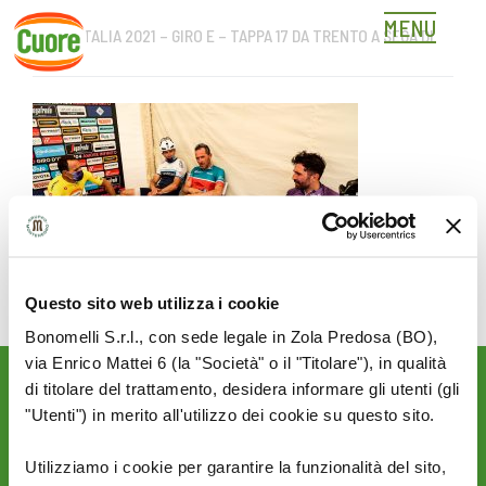
MENU
GIRO D’ITALIA 2021 – GIRO E – TAPPA 17 DA TRENTO A SEGA DI
Skip
ALA
to
content
Questo sito web utilizza i cookie
Bonomelli S.r.l., con sede legale in Zola Predosa (BO),
via Enrico Mattei 6 (la "Società" o il "Titolare"), in qualità
di titolare del trattamento, desidera informare gli utenti (gli
Rimani aggiornato sulle
"Utenti") in merito all'utilizzo dei cookie su questo sito.
novità del mondo Cuore:
SEGUICI SU:
Utilizziamo i cookie per garantire la funzionalità del sito,