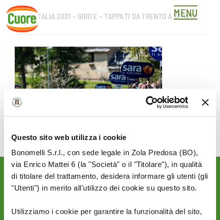
MENU
GIRO D’ITALIA 2021 – GIRO E – TAPPA 17 DA TRENTO A SEGA DI
Skip
ALA
to
content
Questo sito web utilizza i cookie
Bonomelli S.r.l., con sede legale in Zola Predosa (BO),
via Enrico Mattei 6 (la "Società" o il "Titolare"), in qualità
di titolare del trattamento, desidera informare gli utenti (gli
Rimani aggiornato sulle
"Utenti") in merito all'utilizzo dei cookie su questo sito.
novità del mondo Cuore:
SEGUICI SU:
Utilizziamo i cookie per garantire la funzionalità del sito,