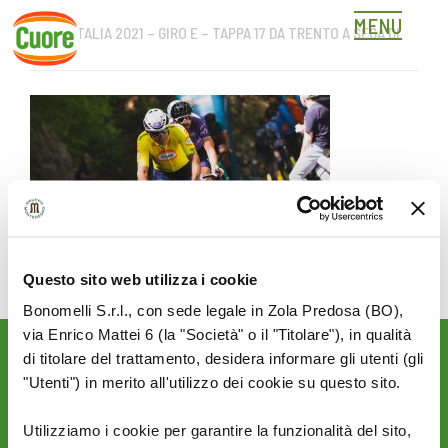
MENU
GIRO D’ITALIA 2021 – GIRO E – TAPPA 17 DA TRENTO A SEGA DI
Skip
ALA
to
content
Questo sito web utilizza i cookie
Bonomelli S.r.l., con sede legale in Zola Predosa (BO),
via Enrico Mattei 6 (la "Società" o il "Titolare"), in qualità
di titolare del trattamento, desidera informare gli utenti (gli
Rimani aggiornato sulle
"Utenti") in merito all'utilizzo dei cookie su questo sito.
novità del mondo Cuore:
SEGUICI SU:
Utilizziamo i cookie per garantire la funzionalità del sito,