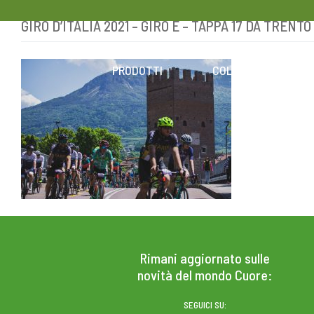
GIRO D’ITALIA 2021 – GIRO E – TAPPA 17 DA TRENTO
Skip
to
content
PRODOTTI
COLESTEROLO
Rimani aggiornato sulle
novità del mondo Cuore:
SEGUICI SU: