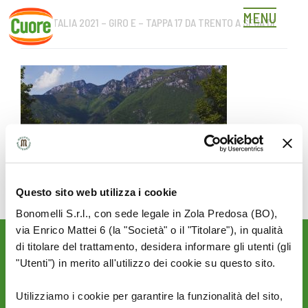
MENU
GIRO D’ITALIA 2021 – GIRO E – TAPPA 17 DA TRENTO A SEGA DI
Skip
ALA
to
content
Questo sito web utilizza i cookie
Bonomelli S.r.l., con sede legale in Zola Predosa (BO),
via Enrico Mattei 6 (la "Società" o il "Titolare"), in qualità
di titolare del trattamento, desidera informare gli utenti (gli
Rimani aggiornato sulle
"Utenti") in merito all'utilizzo dei cookie su questo sito.
novità del mondo Cuore:
SEGUICI SU:
Utilizziamo i cookie per garantire la funzionalità del sito,