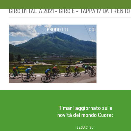
GIRO D’ITALIA 2021 – GIRO E – TAPPA 17 DA TRENTO
Skip
to
content
PRODOTTI
COLESTEROLO
Rimani aggiornato sulle
novità del mondo Cuore:
SEGUICI SU: