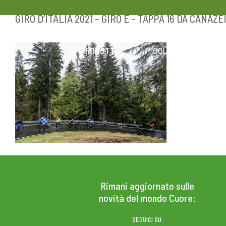
GIRO D’ITALIA 2021 – GIRO E – TAPPA 16 DA CANAZ
Skip
to
content
PRODOTTI
COLESTEROLO
Rimani aggiornato sulle
novità del mondo Cuore:
SEGUICI SU: