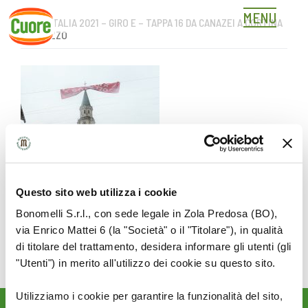
MENU
GIRO D’ITALIA 2021 – GIRO E – TAPPA 16 DA CANAZEI A CORTINA
Skip
D’AMPEZZO
to
content
Questo sito web utilizza i cookie
Bonomelli S.r.l., con sede legale in Zola Predosa (BO),
via Enrico Mattei 6 (la "Società" o il "Titolare"), in qualità
di titolare del trattamento, desidera informare gli utenti (gli
"Utenti") in merito all'utilizzo dei cookie su questo sito.
Utilizziamo i cookie per garantire la funzionalità del sito,