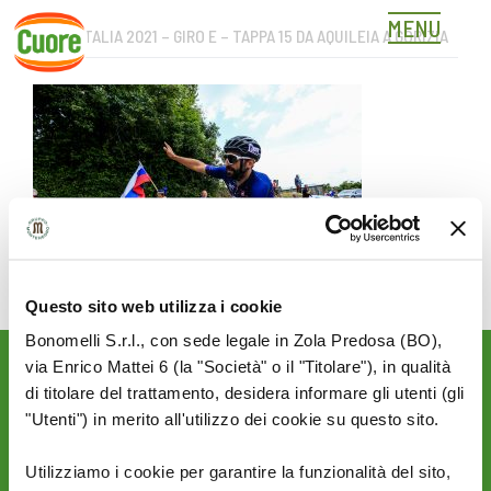
MENU
GIRO D’ITALIA 2021 – GIRO E – TAPPA 15 DA AQUILEIA A GORIZIA
Skip
to
content
Questo sito web utilizza i cookie
Bonomelli S.r.l., con sede legale in Zola Predosa (BO),
via Enrico Mattei 6 (la "Società" o il "Titolare"), in qualità
Rimani aggiornato sulle
di titolare del trattamento, desidera informare gli utenti (gli
novità del mondo Cuore:
"Utenti") in merito all'utilizzo dei cookie su questo sito.
SEGUICI SU:
Utilizziamo i cookie per garantire la funzionalità del sito,