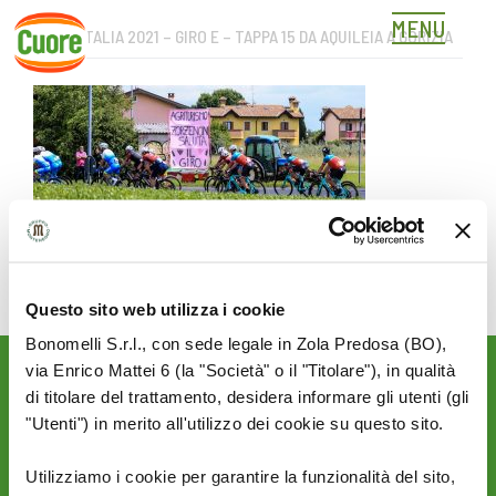
MENU
GIRO D’ITALIA 2021 – GIRO E – TAPPA 15 DA AQUILEIA A GORIZIA
Skip
to
content
Questo sito web utilizza i cookie
Bonomelli S.r.l., con sede legale in Zola Predosa (BO),
via Enrico Mattei 6 (la "Società" o il "Titolare"), in qualità
Rimani aggiornato sulle
di titolare del trattamento, desidera informare gli utenti (gli
novità del mondo Cuore:
"Utenti") in merito all'utilizzo dei cookie su questo sito.
SEGUICI SU:
Utilizziamo i cookie per garantire la funzionalità del sito,