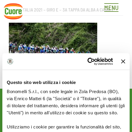
MENU
GIRO D’ITALIA 2021 – GIRO E – 3A TAPPA DA ALBA A CANALE
Skip
to
content
Questo sito web utilizza i cookie
Bonomelli S.r.l., con sede legale in Zola Predosa (BO),
via Enrico Mattei 6 (la "Società" o il "Titolare"), in qualità
Rimani aggiornato sulle
di titolare del trattamento, desidera informare gli utenti (gli
novità del mondo Cuore:
"Utenti") in merito all'utilizzo dei cookie su questo sito.
SEGUICI SU:
Utilizziamo i cookie per garantire la funzionalità del sito,