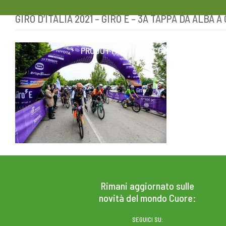
GIRO D’ITALIA 2021 – GIRO E – 3A TAPPA DA ALBA 
Skip
to
content
PRODOTTI
COLESTEROLO
Rimani aggiornato sulle
novità del mondo Cuore:
SEGUICI SU: