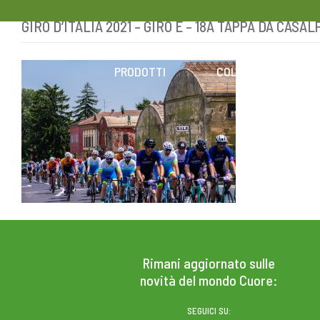
GIRO D’ITALIA 2021 – GIRO E – 18A TAPPA DA CA
Skip
to
content
PRODOTTI
COLESTEROLO
Rimani aggiornato sulle
novità del mondo Cuore:
SEGUICI SU: