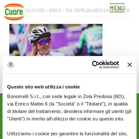
MENU
GIRO D’ITALIA 2021 – GIRO E – 15A TAPPA DA AQUILEIA A GORIZIA
Skip
to
content
Questo sito web utilizza i cookie
Bonomelli S.r.l., con sede legale in Zola Predosa (BO),
via Enrico Mattei 6 (la "Società" o il "Titolare"), in qualità
Rimani aggiornato sulle
di titolare del trattamento, desidera informare gli utenti (gli
novità del mondo Cuore:
"Utenti") in merito all'utilizzo dei cookie su questo sito.
SEGUICI SU:
Utilizziamo i cookie per garantire la funzionalità del sito,