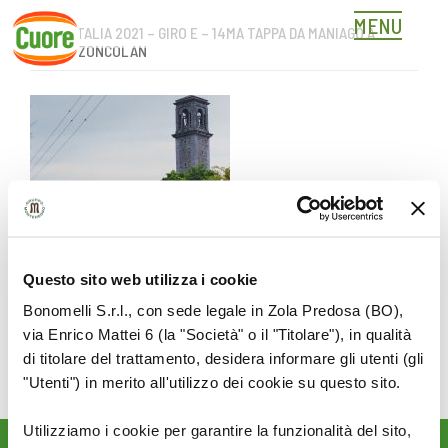
MENU
GIRO D’ITALIA 2021 – GIRO E – 14MA TAPPA DA MANIAGO A
Skip
MONTE ZONCOLAN
to
content
Questo sito web utilizza i cookie
Bonomelli S.r.l., con sede legale in Zola Predosa (BO),
via Enrico Mattei 6 (la "Società" o il "Titolare"), in qualità
di titolare del trattamento, desidera informare gli utenti (gli
"Utenti") in merito all'utilizzo dei cookie su questo sito.
Utilizziamo i cookie per garantire la funzionalità del sito,