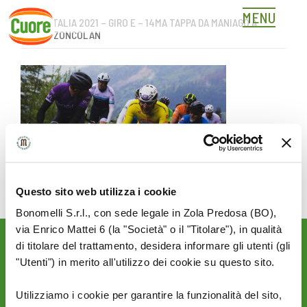
MENU
GIRO D’ITALIA 2021 – GIRO E – 14MA TAPPA DA MANIAGO A
Skip
MONTE ZONCOLAN
to
content
Questo sito web utilizza i cookie
Bonomelli S.r.l., con sede legale in Zola Predosa (BO),
via Enrico Mattei 6 (la "Società" o il "Titolare"), in qualità
di titolare del trattamento, desidera informare gli utenti (gli
Rimani aggiornato sulle
"Utenti") in merito all'utilizzo dei cookie su questo sito.
novità del mondo Cuore:
SEGUICI SU:
Utilizziamo i cookie per garantire la funzionalità del sito,