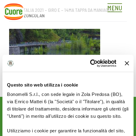
MENU
GIRO D’ITALIA 2021 – GIRO E – 14MA TAPPA DA MANIAGO A
Skip
MONTE ZONCOLAN
to
content
Questo sito web utilizza i cookie
Bonomelli S.r.l., con sede legale in Zola Predosa (BO),
via Enrico Mattei 6 (la "Società" o il "Titolare"), in qualità
di titolare del trattamento, desidera informare gli utenti (gli
Rimani aggiornato sulle
"Utenti") in merito all'utilizzo dei cookie su questo sito.
novità del mondo Cuore:
SEGUICI SU:
Utilizziamo i cookie per garantire la funzionalità del sito,