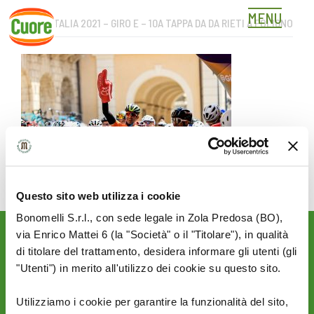
MENU
GIRO D’ITALIA 2021 – GIRO E – 10A TAPPA DA DA RIETI A FOLIGNO
Skip
to
content
Questo sito web utilizza i cookie
Bonomelli S.r.l., con sede legale in Zola Predosa (BO),
via Enrico Mattei 6 (la "Società" o il "Titolare"), in qualità
Rimani aggiornato sulle
di titolare del trattamento, desidera informare gli utenti (gli
novità del mondo Cuore:
"Utenti") in merito all'utilizzo dei cookie su questo sito.
SEGUICI SU:
Utilizziamo i cookie per garantire la funzionalità del sito,