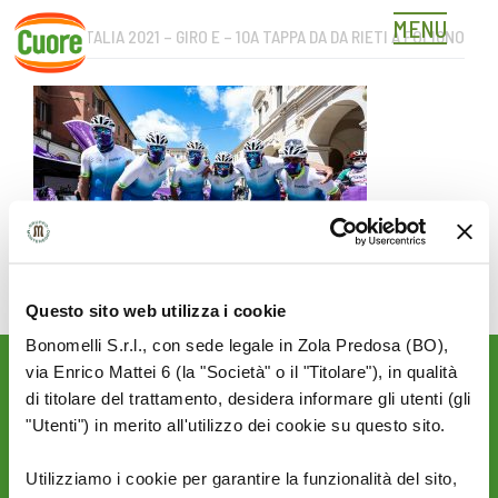
MENU
GIRO D’ITALIA 2021 – GIRO E – 10A TAPPA DA DA RIETI A FOLIGNO
Skip
to
content
Questo sito web utilizza i cookie
Bonomelli S.r.l., con sede legale in Zola Predosa (BO),
via Enrico Mattei 6 (la "Società" o il "Titolare"), in qualità
Rimani aggiornato sulle
di titolare del trattamento, desidera informare gli utenti (gli
novità del mondo Cuore:
"Utenti") in merito all'utilizzo dei cookie su questo sito.
SEGUICI SU:
Utilizziamo i cookie per garantire la funzionalità del sito,