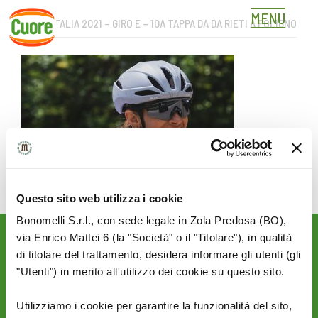
MENU
GIRO D’ITALIA 2021 – GIRO E – 10A TAPPA DA DA RIETI A FOLIGNO
Skip
to
content
Questo sito web utilizza i cookie
Bonomelli S.r.l., con sede legale in Zola Predosa (BO),
via Enrico Mattei 6 (la "Società" o il "Titolare"), in qualità
Rimani aggiornato sulle
di titolare del trattamento, desidera informare gli utenti (gli
novità del mondo Cuore:
"Utenti") in merito all'utilizzo dei cookie su questo sito.
SEGUICI SU:
Utilizziamo i cookie per garantire la funzionalità del sito,