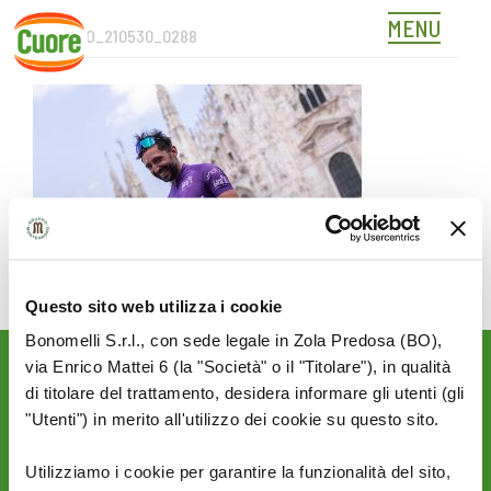
MENU
3ALFANO_210530_0288
Skip
to
content
Questo sito web utilizza i cookie
Bonomelli S.r.l., con sede legale in Zola Predosa (BO),
via Enrico Mattei 6 (la "Società" o il "Titolare"), in qualità
Rimani aggiornato sulle
di titolare del trattamento, desidera informare gli utenti (gli
novità del mondo Cuore:
"Utenti") in merito all'utilizzo dei cookie su questo sito.
SEGUICI SU:
Utilizziamo i cookie per garantire la funzionalità del sito,