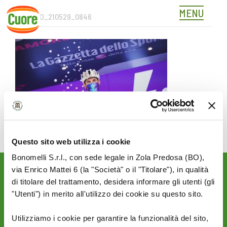
MENU
3ALFANO_210529_0846
Skip
to
content
Questo sito web utilizza i cookie
Bonomelli S.r.l., con sede legale in Zola Predosa (BO),
via Enrico Mattei 6 (la "Società" o il "Titolare"), in qualità
Rimani aggiornato sulle
di titolare del trattamento, desidera informare gli utenti (gli
novità del mondo Cuore:
"Utenti") in merito all'utilizzo dei cookie su questo sito.
SEGUICI SU:
Utilizziamo i cookie per garantire la funzionalità del sito,