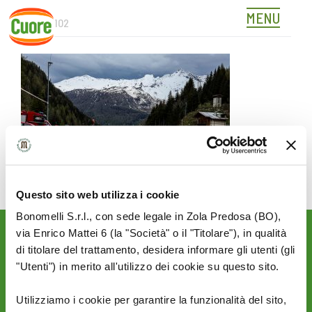
MENU
2AGPR0102
Skip
to
content
Questo sito web utilizza i cookie
Bonomelli S.r.l., con sede legale in Zola Predosa (BO),
via Enrico Mattei 6 (la "Società" o il "Titolare"), in qualità
Rimani aggiornato sulle
di titolare del trattamento, desidera informare gli utenti (gli
novità del mondo Cuore:
"Utenti") in merito all'utilizzo dei cookie su questo sito.
SEGUICI SU:
Utilizziamo i cookie per garantire la funzionalità del sito,