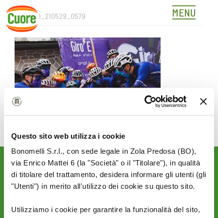
MENU
1ALFANO_210529_0579
Skip
to
content
Questo sito web utilizza i cookie
Bonomelli S.r.l., con sede legale in Zola Predosa (BO),
via Enrico Mattei 6 (la "Società" o il "Titolare"), in qualità
Rimani aggiornato sulle
di titolare del trattamento, desidera informare gli utenti (gli
novità del mondo Cuore:
"Utenti") in merito all'utilizzo dei cookie su questo sito.
SEGUICI SU:
Utilizziamo i cookie per garantire la funzionalità del sito,