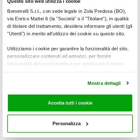
Questo sito web utilizza i cookie
OLIO DI MAIS
Bonomelli S.r.l., con sede legale in Zola Predosa (BO),
via Enrico Mattei 6 (la "Società" o il "Titolare"), in qualità
di titolare del trattamento, desidera informare gli utenti (gli
"Utenti") in merito all'utilizzo dei cookie su questo sito.
Utilizziamo i cookie per garantire la funzionalità del sito,
personalizzare contenuti ed annunci, per fornire
funzionalità dei social media e per analizzare il nostro
traffico. Condividiamo inoltre informazioni sul modo in cui
utilizza il nostro sito con i nostri partner che si occupano
SALE IPOSODICO
Mostra dettagli
di analisi dei dati web, pubblicità e social media, i quali
potrebbero combinarle con altre informazioni che ha
fornito loro o che hanno raccolto dal suo utilizzo dei loro
Accetta tutti i cookie
servizi. Per maggiori informazioni circa l’utilizzo dei
Please
accept marketing-cookies
to watch this video.
cookie consultare la cookie policy. Se clicchi sulla “X” per
chiudere il banner, non verranno installati cookie sul tuo
Personalizza
dispositivo ad eccezione di quelli necessari ai fini del
corretto funzionamento del sito.