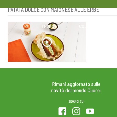
PATATA DOLCE CON MAIONESE ALLE ERBE
Skip
to
content
PRODOTTI
COLESTEROLO
Rimani aggiornato sulle
novità del mondo Cuore:
SEGUICI SU: