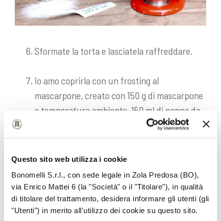
Sformate la torta e lasciatela raffreddare.
Io amo coprirla con un frosting al
mascarpone, creato con 150 g di mascarpone
a temperatura ambiente, 150 ml di panna da
montare fredda, 30 g di zucchero a velo
montati tutti insieme e messi a riposare in
frigorifero per un’ora.
Questo sito web utilizza i cookie
Bonomelli S.r.l., con sede legale in Zola Predosa (BO),
via Enrico Mattei 6 (la "Società" o il "Titolare"), in qualità
di titolare del trattamento, desidera informare gli utenti (gli
"Utenti") in merito all'utilizzo dei cookie su questo sito.