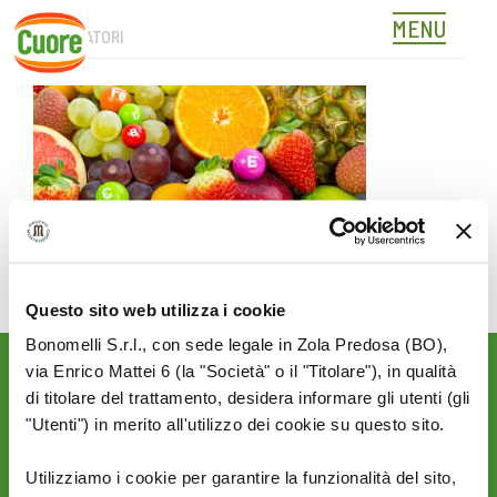
MENU
INTEGRATORI
Skip
to
content
Questo sito web utilizza i cookie
Bonomelli S.r.l., con sede legale in Zola Predosa (BO),
via Enrico Mattei 6 (la "Società" o il "Titolare"), in qualità
Rimani aggiornato sulle
di titolare del trattamento, desidera informare gli utenti (gli
novità del mondo Cuore:
"Utenti") in merito all'utilizzo dei cookie su questo sito.
SEGUICI SU:
Utilizziamo i cookie per garantire la funzionalità del sito,