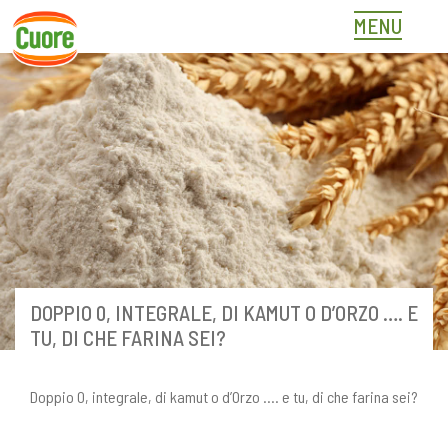
Skip
MENU
to
content
DOPPIO 0, INTEGRALE, DI KAMUT O D’ORZO …. E
TU, DI CHE FARINA SEI?
Doppio 0, integrale, di kamut o d’Orzo …. e tu, di che farina sei?