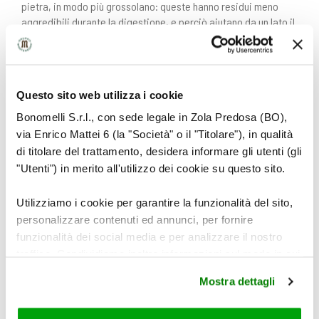
pietra, in modo più grossolano: queste hanno residui meno
aggredibili durante la digestione, e perciò aiutano da un lato il
transito intestinale, e dall’altro non alzano troppo il picco
glicemico dopo i pasti
Questo sito web utilizza i cookie
Bonomelli S.r.l., con sede legale in Zola Predosa (BO),
via Enrico Mattei 6 (la "Società" o il "Titolare"), in qualità
di titolare del trattamento, desidera informare gli utenti (gli
"Utenti") in merito all'utilizzo dei cookie su questo sito.
LEGGI ANCHE
Utilizziamo i cookie per garantire la funzionalità del sito,
personalizzare contenuti ed annunci, per fornire
funzionalità dei social media e per analizzare il nostro
traffico. Condividiamo inoltre informazioni sul modo in cui
utilizza il nostro sito con i nostri partner che si occupano
Mostra dettagli
di analisi dei dati web, pubblicità e social media, i quali
potrebbero combinarle con altre informazioni che ha