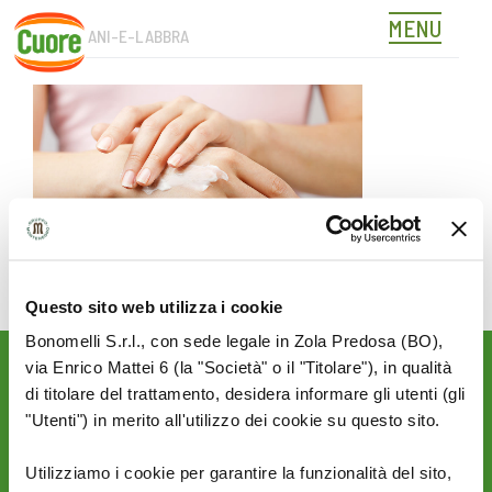
MENU
CURA-MANI-E-LABBRA
Skip
to
content
Questo sito web utilizza i cookie
Bonomelli S.r.l., con sede legale in Zola Predosa (BO),
via Enrico Mattei 6 (la "Società" o il "Titolare"), in qualità
Rimani aggiornato sulle
di titolare del trattamento, desidera informare gli utenti (gli
novità del mondo Cuore:
"Utenti") in merito all'utilizzo dei cookie su questo sito.
SEGUICI SU:
Utilizziamo i cookie per garantire la funzionalità del sito,