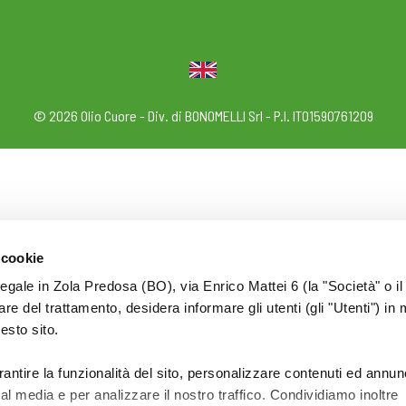
© 2026 Olio Cuore - Div. di BONOMELLI Srl - P.I. IT01590761209
 cookie
legale in Zola Predosa (BO), via Enrico Mattei 6 (la "Società" o il
tolare del trattamento, desidera informare gli utenti (gli "Utenti") in 
uesto sito.
rantire la funzionalità del sito, personalizzare contenuti ed annun
ial media e per analizzare il nostro traffico. Condividiamo inoltre