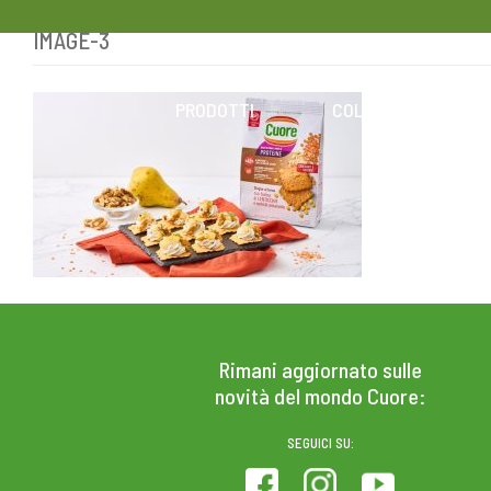
IMAGE-3
Skip
to
content
PRODOTTI
COLESTEROLO
Rimani aggiornato sulle
novità del mondo Cuore:
SEGUICI SU: