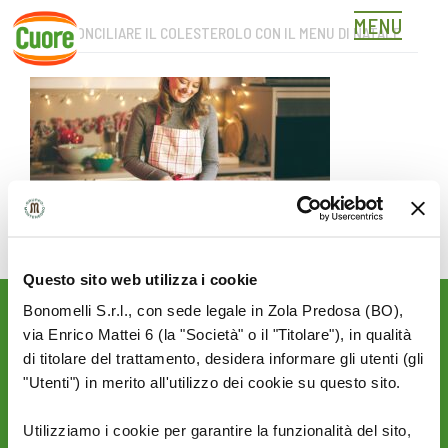
MENU
COME CONCILIARE IL COLESTEROLO CON IL MENU DI NATALE
Skip
to
content
Come conciliare il colesterolo con il menu di Natale
Questo sito web utilizza i cookie
Bonomelli S.r.l., con sede legale in Zola Predosa (BO),
Rimani aggiornato sulle
via Enrico Mattei 6 (la "Società" o il "Titolare"), in qualità
novità del mondo Cuore:
di titolare del trattamento, desidera informare gli utenti (gli
"Utenti") in merito all'utilizzo dei cookie su questo sito.
SEGUICI SU:
Utilizziamo i cookie per garantire la funzionalità del sito,